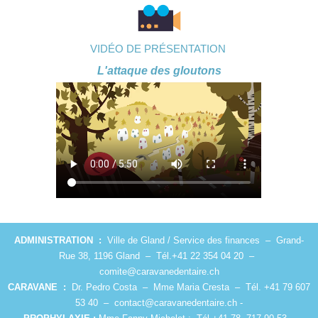
VIDÉO DE PRÉSENTATION
L'attaque des gloutons
ADMINISTRATION :
Ville de Gland / Service des finances – Grand-
Rue 38, 1196 Gland – Tél.+41 22 354 04 20 –
comite@caravanedentaire.ch
CARAVANE :
Dr. Pedro Costa – Mme Maria Cresta – Tél. +41 79 607
53 40 –
contact@caravanedentaire.ch
-