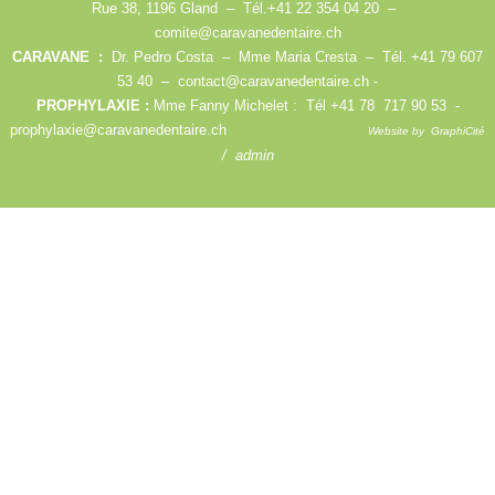
Rue 38, 1196 Gland – Tél.+41 22 354 04 20 –
comite@caravanedentaire.ch
CARAVANE :
Dr. Pedro Costa – Mme Maria Cresta – Tél. +41 79 607
53 40 –
contact@caravanedentaire.ch
-
PROPHYLAXIE :
Mme Fanny Michelet : Tél +41 78 717 90 53 -
prophylaxie@caravanedentaire.ch
Website by
GraphiCité
/ admin